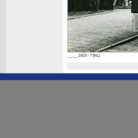
__.__.1923 - ? [NL]