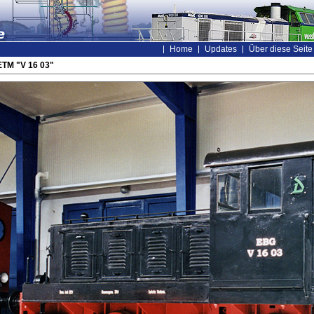
Home
Updates
Über diese Seite
ETM "V 16 03"