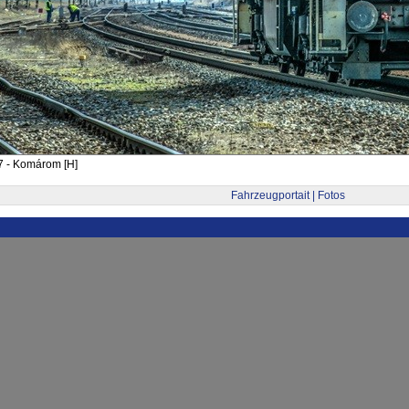
7 - Komárom [H]
Fahrzeugportait | Fotos