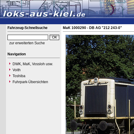
Fahrzeug-Schnellsuche
MaK 1000290 - DB AG "212 243-0"
zur erweiterten Suche
Navigation
DWK, MaK, Vossloh usw.
Voith
Toshiba
Fuhrpark-Übersichten