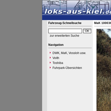
Fahrzeug-Schnellsuche
MaK 100036
zur erweiterten Suche
Navigation
DWK, MaK, Vossloh usw.
Voith
Toshiba
Fuhrpark-Übersichten