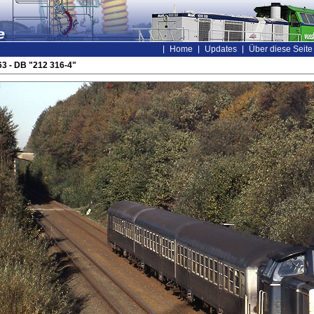
Home
Updates
Über diese Seite
3 - DB "212 316-4"