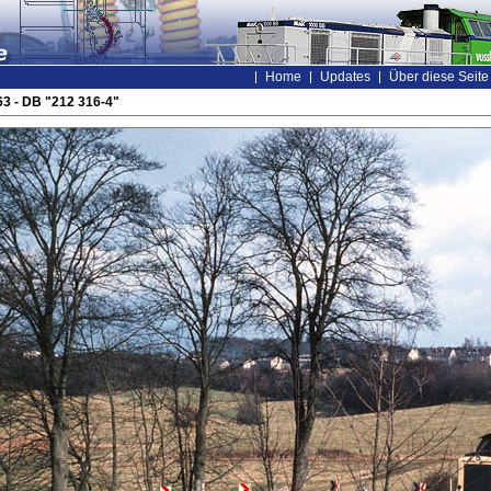
Home
Updates
Über diese Seite
3 - DB "212 316-4"