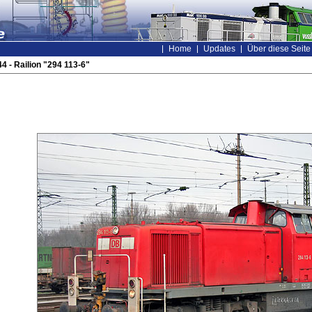
Home
Updates
Über diese Seite
 - Railion "294 113-6"