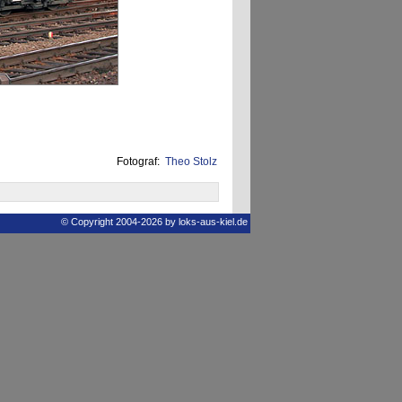
Fotograf:
Theo Stolz
© Copyright 2004-2026 by loks-aus-kiel.de