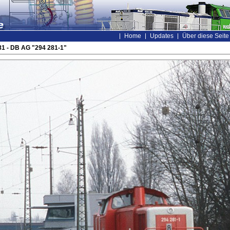
Home
Updates
Über diese Seite
1 - DB AG "294 281-1"