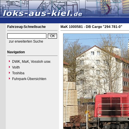
Fahrzeug-Schnellsuche
MaK 1000581 - DB Cargo "294 781-0"
zur erweiterten Suche
Navigation
DWK, MaK, Vossloh usw.
Voith
Toshiba
Fuhrpark-Übersichten