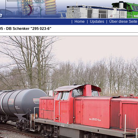
Home
Updates
Über diese Seite
5 - DB Schenker "295 023-6"