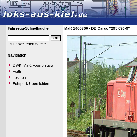
Fahrzeug-Schnellsuche
MaK 1000766 - DB Cargo "295 093-9"
zur erweiterten Suche
Navigation
DWK, MaK, Vossloh usw.
Voith
Toshiba
Fuhrpark-Übersichten