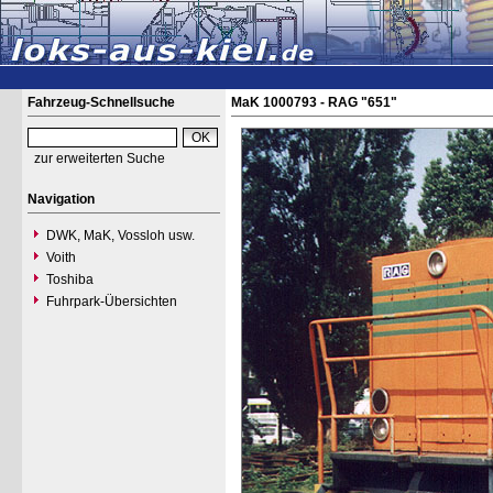
Fahrzeug-Schnellsuche
MaK 1000793 - RAG "651"
zur erweiterten Suche
Navigation
DWK, MaK, Vossloh usw.
Voith
Toshiba
Fuhrpark-Übersichten