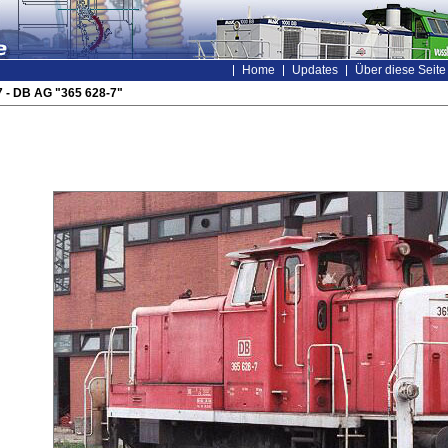
Home
Updates
Über diese Seite
 - DB AG "365 628-7"