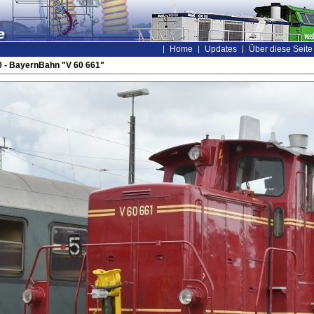
Home
Updates
Über diese Seite
 - BayernBahn "V 60 661"