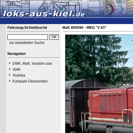
Fahrzeug-Schnellsuche
MaK 800090 - WEG "V 83"
zur erweiterten Suche
Navigation
DWK, MaK, Vossloh usw.
Voith
Toshiba
Fuhrpark-Übersichten