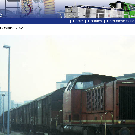
Home
Updates
Über diese Seite
 - WNB "V 82"