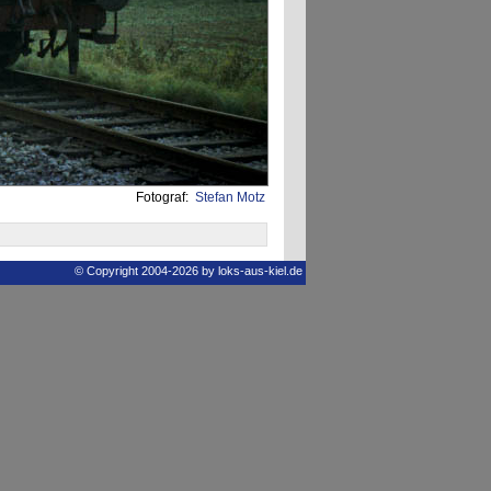
Fotograf:
Stefan Motz
© Copyright 2004-2026 by loks-aus-kiel.de