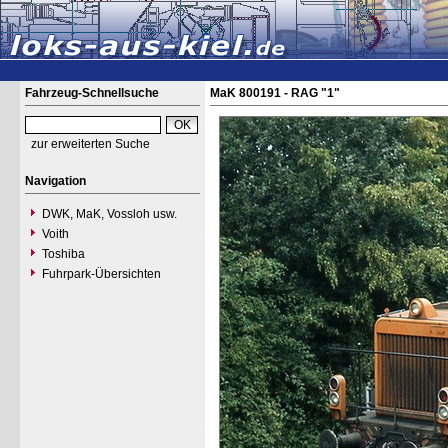
Fahrzeug-Schnellsuche
MaK 800191 - RAG "1"
zur erweiterten Suche
Navigation
DWK, MaK, Vossloh usw.
Voith
Toshiba
Fuhrpark-Übersichten