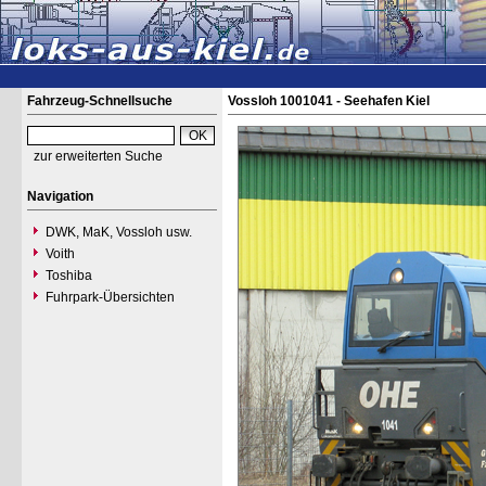
Fahrzeug-Schnellsuche
Vossloh 1001041 - Seehafen Kiel
zur erweiterten Suche
Navigation
DWK, MaK, Vossloh usw.
Voith
Toshiba
Fuhrpark-Übersichten