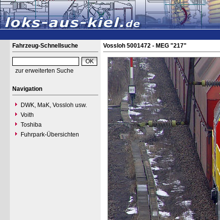
Fahrzeug-Schnellsuche
Vossloh 5001472 - MEG "217"
zur erweiterten Suche
Navigation
DWK, MaK, Vossloh usw.
Voith
Toshiba
Fuhrpark-Übersichten