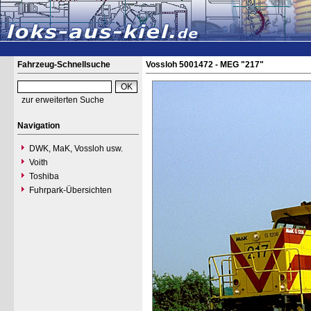
Fahrzeug-Schnellsuche
Vossloh 5001472 - MEG "217"
zur erweiterten Suche
Navigation
DWK, MaK, Vossloh usw.
Voith
Toshiba
Fuhrpark-Übersichten