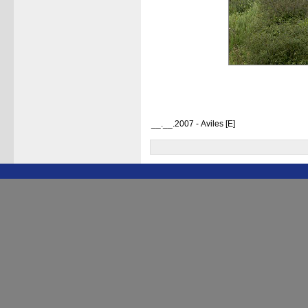
__.__.2007 - Aviles [E]