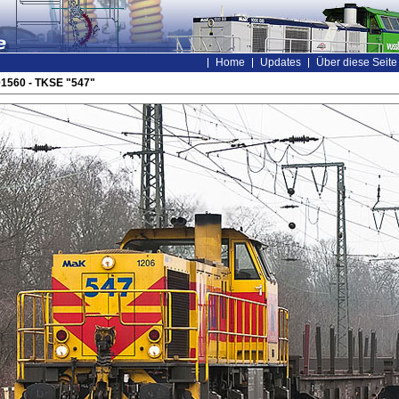
Home
Updates
Über diese Seite
01560 - TKSE "547"