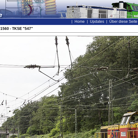
Home
Updates
Über diese Seite
01560 - TKSE "547"