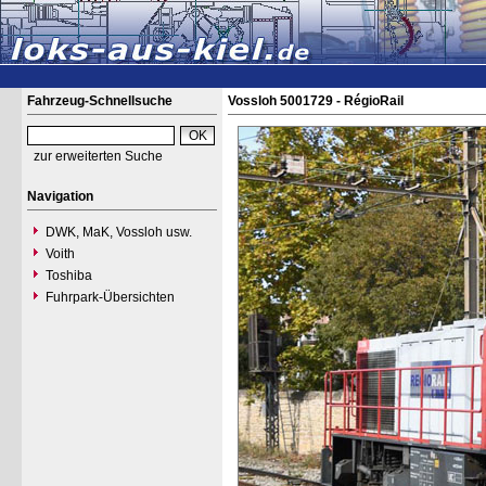
Fahrzeug-Schnellsuche
Vossloh 5001729 - RégioRail
zur erweiterten Suche
Navigation
DWK, MaK, Vossloh usw.
Voith
Toshiba
Fuhrpark-Übersichten