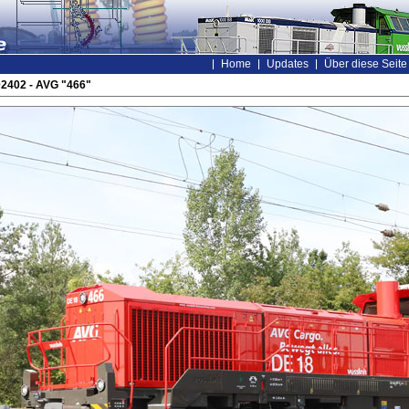
Home
Updates
Über diese Seite
2402 - AVG "466"