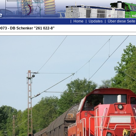
Home
Updates
Über diese Seite
0073 - DB Schenker "261 022-8"