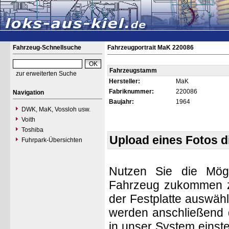
Fahrzeug-Schnellsuche
Fahrzeugportrait MaK 220086
Fahrzeugstamm
zur erweiterten Suche
Hersteller:
MaK
Fabriknummer:
220086
Navigation
Baujahr:
1964
DWK, MaK, Vossloh usw.
Voith
Toshiba
Upload eines Fotos 
Fuhrpark-Übersichten
Nutzen Sie die Mögl
Fahrzeug zukommen zu 
der Festplatte auswäh
werden anschließend d
in unser System einste