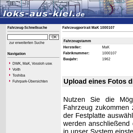
Fahrzeug-Schnellsuche
Fahrzeugportrait MaK 1000107
Fahrzeugstamm
zur erweiterten Suche
Hersteller:
MaK
Fabriknummer:
1000107
Navigation
Baujahr:
1962
DWK, MaK, Vossloh usw.
Voith
Toshiba
Upload eines Fotos 
Fuhrpark-Übersichten
Nutzen Sie die Mögl
Fahrzeug zukommen zu 
der Festplatte auswäh
werden anschließend d
in unser System einste