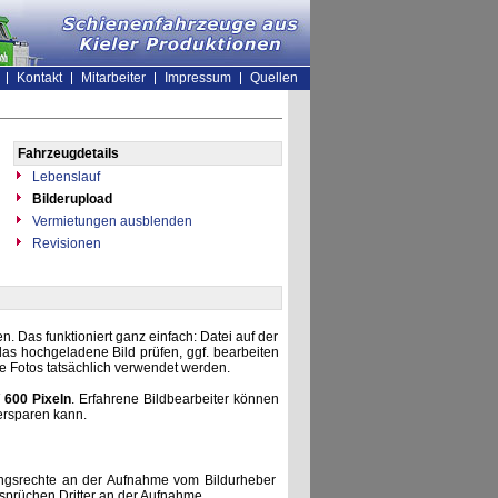
Kontakt
Mitarbeiter
Impressum
Quellen
Fahrzeugdetails
Lebenslauf
Bilderupload
Vermietungen ausblenden
Revisionen
. Das funktioniert ganz einfach: Datei auf der
as hochgeladene Bild prüfen, ggf. bearbeiten
he Fotos tatsächlich verwendet werden.
 600 Pixeln
. Erfahrene Bildbearbeiter können
ersparen kann.
zungsrechte an der Aufnahme vom Bildurheber
nsprüchen Dritter an der Aufnahme.