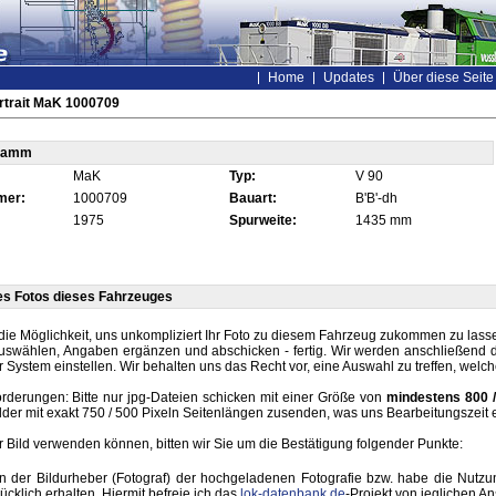
Home
Updates
Über diese Seite
rtrait MaK 1000709
tamm
MaK
Typ:
V 90
mer:
1000709
Bauart:
B'B'-dh
1975
Spurweite:
1435 mm
es Fotos dieses Fahrzeuges
die Möglichkeit, uns unkompliziert Ihr Foto zu diesem Fahrzeug zukommen zu lassen
auswählen, Angaben ergänzen und abschicken - fertig. Wir werden anschließend d
r System einstellen. Wir behalten uns das Recht vor, eine Auswahl zu treffen, welc
rderungen: Bitte nur jpg-Dateien schicken mit einer Größe von
mindestens 800 /
lder mit exakt 750 / 500 Pixeln Seitenlängen zusenden, was uns Bearbeitungszeit 
hr Bild verwenden können, bitten wir Sie um die Bestätigung folgender Punkte:
in der Bildurheber (Fotograf) der hochgeladenen Fotografie bzw. habe die Nut
ücklich erhalten. Hiermit befreie ich das
lok-datenbank.de
-Projekt von jeglichen A