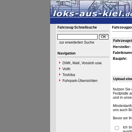
Fahrzeug-Schnellsuche
Fahrzeugpo
Fahrzeugs
zur erweiterten Suche
Hersteller:
Fabriknum
Navigation
Baujahr:
DWK, MaK, Vossloh usw.
Voith
Toshiba
Upload ein
Fuhrpark-Übersichten
Nutzen Sie 
Festplatte 
und in unse
Mindestanfo
uns auch Bi
Bevor wir I
Ich b
ausdr