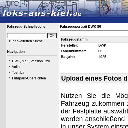
Fahrzeug-Schnellsuche
Fahrzeugportrait DWK 86
Fahrzeugstamm
zur erweiterten Suche
Hersteller:
DWK
Fabriknummer:
86
Navigation
Baujahr:
1925
DWK, MaK, Vossloh usw.
Voith
Toshiba
Upload eines Fotos 
Fuhrpark-Übersichten
Nutzen Sie die Mögl
Fahrzeug zukommen zu 
der Festplatte auswäh
werden anschließend d
in unser System einste