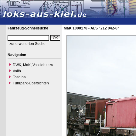
Fahrzeug-Schnellsuche
MaK 1000178 - ALS "212 042-6"
zur erweiterten Suche
Navigation
DWK, MaK, Vossloh usw.
Voith
Toshiba
Fuhrpark-Übersichten