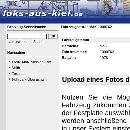
Fahrzeug-Schnellsuche
Fahrzeugportrait MaK 1000762
Fahrzeugstamm
zur erweiterten Suche
Hersteller:
MaK
Fabriknummer:
1000762
Navigation
Baujahr:
1978
DWK, MaK, Vossloh usw.
Voith
Toshiba
Upload eines Fotos 
Fuhrpark-Übersichten
Nutzen Sie die Mögl
Fahrzeug zukommen zu 
der Festplatte auswäh
werden anschließend d
in unser System einste