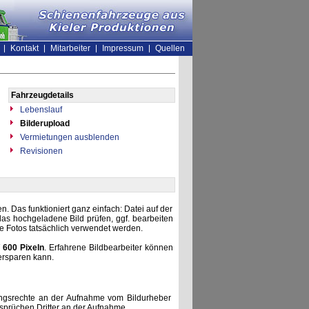
Kontakt
Mitarbeiter
Impressum
Quellen
Fahrzeugdetails
Lebenslauf
Bilderupload
Vermietungen ausblenden
Revisionen
. Das funktioniert ganz einfach: Datei auf der
as hochgeladene Bild prüfen, ggf. bearbeiten
he Fotos tatsächlich verwendet werden.
 600 Pixeln
. Erfahrene Bildbearbeiter können
ersparen kann.
zungsrechte an der Aufnahme vom Bildurheber
nsprüchen Dritter an der Aufnahme.