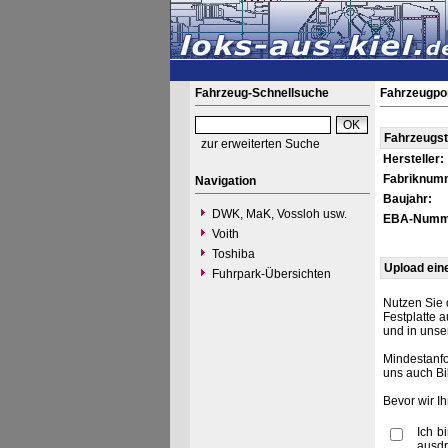
Fahrzeug-Schnellsuche
Fahrzeugpo
Fahrzeugs
zur erweiterten Suche
Hersteller:
Fabriknum
Navigation
Baujahr:
DWK, MaK, Vossloh usw.
EBA-Numm
Voith
Toshiba
Upload ein
Fuhrpark-Übersichten
Nutzen Sie 
Festplatte 
und in unse
Mindestanfo
uns auch Bi
Bevor wir I
Ich b
ausdr