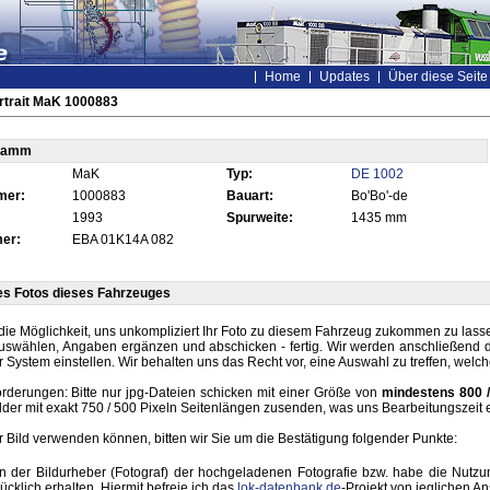
Home
Updates
Über diese Seite
rtrait MaK 1000883
tamm
MaK
Typ:
DE 1002
mer:
1000883
Bauart:
Bo'Bo'-de
1993
Spurweite:
1435 mm
er:
EBA 01K14A 082
es Fotos dieses Fahrzeuges
die Möglichkeit, uns unkompliziert Ihr Foto zu diesem Fahrzeug zukommen zu lassen
auswählen, Angaben ergänzen und abschicken - fertig. Wir werden anschließend d
r System einstellen. Wir behalten uns das Recht vor, eine Auswahl zu treffen, welc
rderungen: Bitte nur jpg-Dateien schicken mit einer Größe von
mindestens 800 /
lder mit exakt 750 / 500 Pixeln Seitenlängen zusenden, was uns Bearbeitungszeit 
hr Bild verwenden können, bitten wir Sie um die Bestätigung folgender Punkte:
in der Bildurheber (Fotograf) der hochgeladenen Fotografie bzw. habe die Nut
ücklich erhalten. Hiermit befreie ich das
lok-datenbank.de
-Projekt von jeglichen A