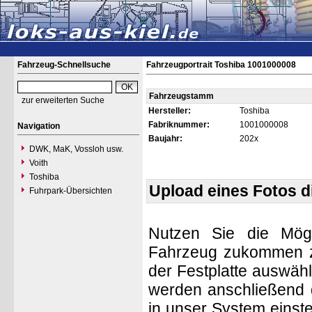
Fahrzeug-Schnellsuche
Fahrzeugportrait Toshiba 1001000008
Fahrzeugstamm
zur erweiterten Suche
Hersteller:
Toshiba
Fabriknummer:
1001000008
Navigation
Baujahr:
202x
DWK, MaK, Vossloh usw.
Voith
Toshiba
Upload eines Fotos 
Fuhrpark-Übersichten
Nutzen Sie die Mögl
Fahrzeug zukommen zu 
der Festplatte auswäh
werden anschließend d
in unser System einste