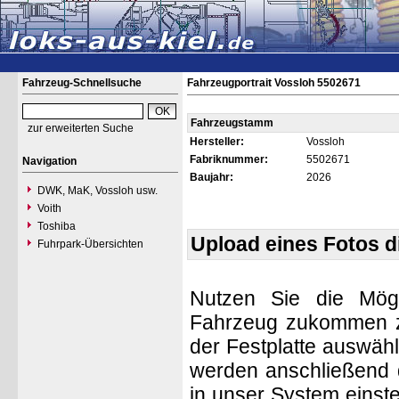
Fahrzeug-Schnellsuche
Fahrzeugportrait Vossloh 5502671
Fahrzeugstamm
zur erweiterten Suche
Hersteller:
Vossloh
Fabriknummer:
5502671
Navigation
Baujahr:
2026
DWK, MaK, Vossloh usw.
Voith
Toshiba
Upload eines Fotos 
Fuhrpark-Übersichten
Nutzen Sie die Mögl
Fahrzeug zukommen zu 
der Festplatte auswäh
werden anschließend d
in unser System einste