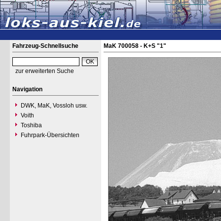
Fahrzeug-Schnellsuche
MaK 700058 - K+S "1"
zur erweiterten Suche
Navigation
DWK, MaK, Vossloh usw.
Voith
Toshiba
Fuhrpark-Übersichten