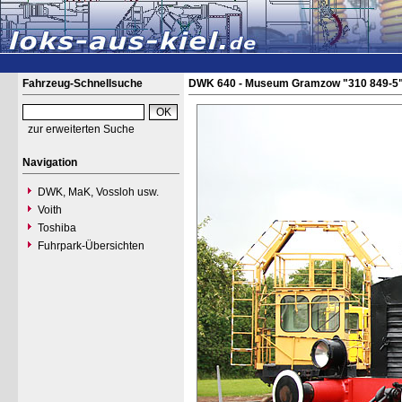
Fahrzeug-Schnellsuche
DWK 640 - Museum Gramzow "310 849-5
zur erweiterten Suche
Navigation
DWK, MaK, Vossloh usw.
Voith
Toshiba
Fuhrpark-Übersichten