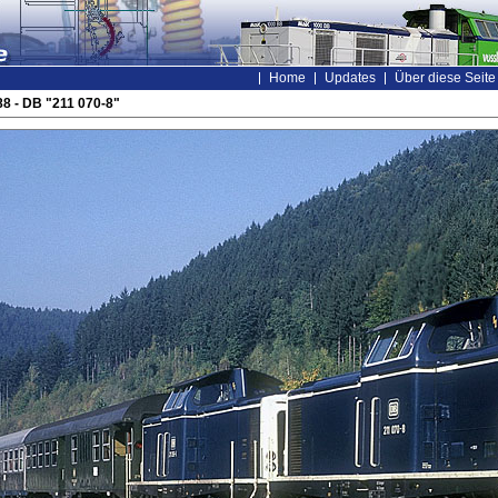
Home
Updates
Über diese Seite
8 - DB "211 070-8"