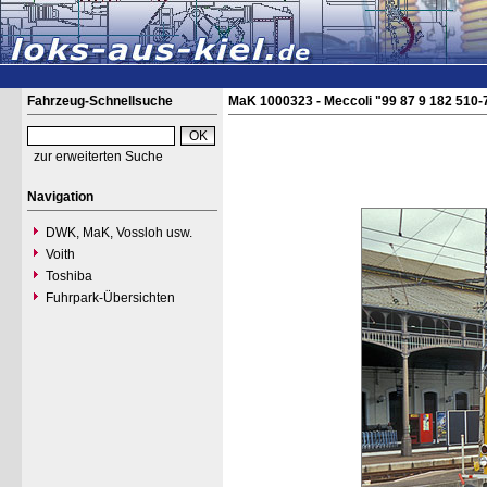
Fahrzeug-Schnellsuche
MaK 1000323 - Meccoli "99 87 9 182 510-
zur erweiterten Suche
Navigation
DWK, MaK, Vossloh usw.
Voith
Toshiba
Fuhrpark-Übersichten