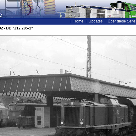
Home
Updates
Über diese Seite
2 - DB "212 285-1"