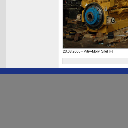
23.03.2005 - Mitry-Mory, Sifel [F]