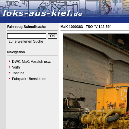
Fahrzeug-Schnellsuche
MaK 1000363 - TSO "V 142-59"
zur erweiterten Suche
Navigation
DWK, MaK, Vossloh usw.
Voith
Toshiba
Fuhrpark-Übersichten