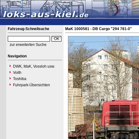
Fahrzeug-Schnellsuche
MaK 1000581 - DB Cargo "294 781-0"
zur erweiterten Suche
Navigation
DWK, MaK, Vossloh usw.
Voith
Toshiba
Fuhrpark-Übersichten