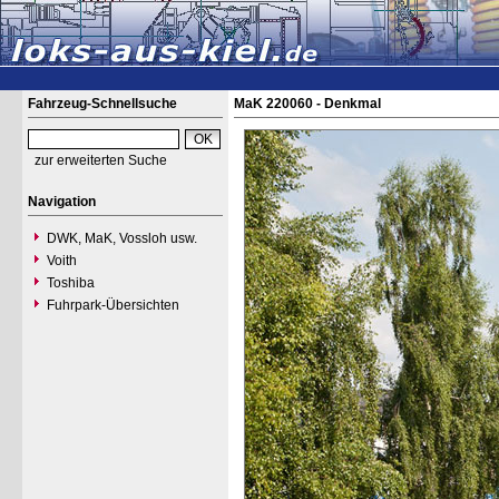
Fahrzeug-Schnellsuche
MaK 220060 - Denkmal
zur erweiterten Suche
Navigation
DWK, MaK, Vossloh usw.
Voith
Toshiba
Fuhrpark-Übersichten