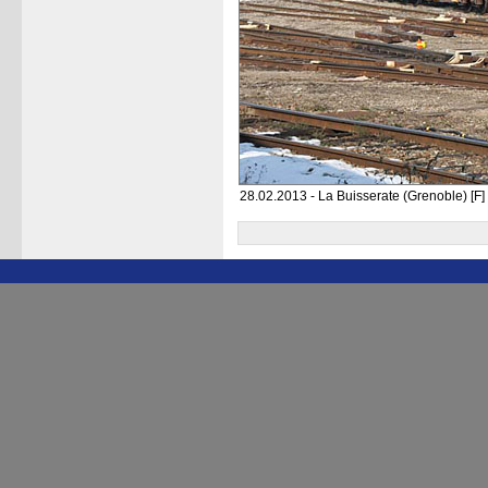
28.02.2013 - La Buisserate (Grenoble) [F]