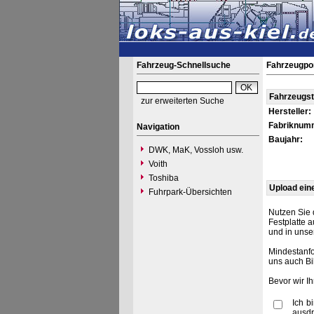
Fahrzeug-Schnellsuche
Fahrzeugpo
Fahrzeugs
zur erweiterten Suche
Hersteller:
Fabriknum
Navigation
Baujahr:
DWK, MaK, Vossloh usw.
Voith
Toshiba
Upload ein
Fuhrpark-Übersichten
Nutzen Sie 
Festplatte 
und in unse
Mindestanfo
uns auch Bi
Bevor wir I
Ich b
ausdr