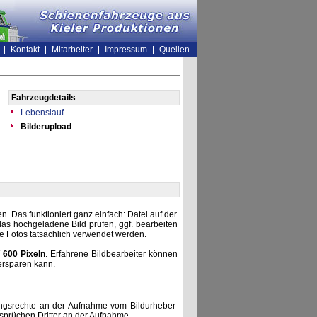
Kontakt
Mitarbeiter
Impressum
Quellen
Fahrzeugdetails
Lebenslauf
Bilderupload
. Das funktioniert ganz einfach: Datei auf der
as hochgeladene Bild prüfen, ggf. bearbeiten
he Fotos tatsächlich verwendet werden.
 600 Pixeln
. Erfahrene Bildbearbeiter können
ersparen kann.
zungsrechte an der Aufnahme vom Bildurheber
nsprüchen Dritter an der Aufnahme.