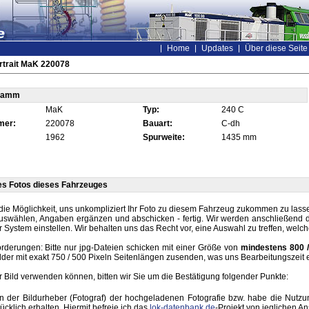
Home
Updates
Über diese Seite
rtrait MaK 220078
tamm
MaK
Typ:
240 C
mer:
220078
Bauart:
C-dh
1962
Spurweite:
1435 mm
es Fotos dieses Fahrzeuges
die Möglichkeit, uns unkompliziert Ihr Foto zu diesem Fahrzeug zukommen zu lassen
auswählen, Angaben ergänzen und abschicken - fertig. Wir werden anschließend d
r System einstellen. Wir behalten uns das Recht vor, eine Auswahl zu treffen, welc
rderungen: Bitte nur jpg-Dateien schicken mit einer Größe von
mindestens 800 /
lder mit exakt 750 / 500 Pixeln Seitenlängen zusenden, was uns Bearbeitungszeit 
hr Bild verwenden können, bitten wir Sie um die Bestätigung folgender Punkte:
in der Bildurheber (Fotograf) der hochgeladenen Fotografie bzw. habe die Nut
ücklich erhalten. Hiermit befreie ich das
lok-datenbank.de
-Projekt von jeglichen A