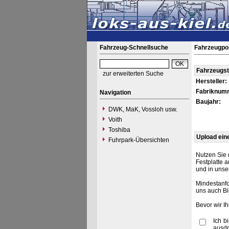
Fahrzeug-Schnellsuche
Fahrzeugpo
Fahrzeugs
zur erweiterten Suche
Hersteller:
Fabriknum
Navigation
Baujahr:
DWK, MaK, Vossloh usw.
Voith
Toshiba
Upload ein
Fuhrpark-Übersichten
Nutzen Sie 
Festplatte 
und in unse
Mindestanfo
uns auch Bi
Bevor wir I
Ich b
ausdr