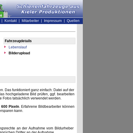
Kontakt
Mitarbeiter
Impressum
Quellen
Fahrzeugdetails
Lebenslauf
Bilderupload
. Das funktioniert ganz einfach: Datei auf der
as hochgeladene Bild prüfen, ggf. bearbeiten
he Fotos tatsächlich verwendet werden.
 600 Pixeln
. Erfahrene Bildbearbeiter können
ersparen kann.
zungsrechte an der Aufnahme vom Bildurheber
nsprüchen Dritter an der Aufnahme.