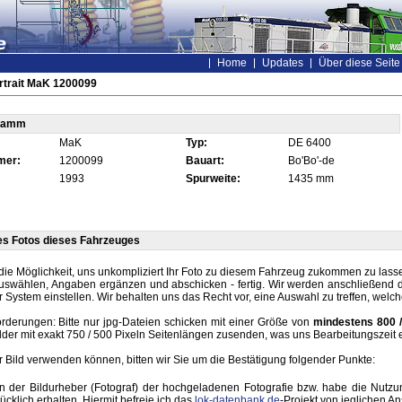
Home
Updates
Über diese Seite
rtrait MaK 1200099
tamm
MaK
Typ:
DE 6400
mer:
1200099
Bauart:
Bo'Bo'-de
1993
Spurweite:
1435 mm
es Fotos dieses Fahrzeuges
die Möglichkeit, uns unkompliziert Ihr Foto zu diesem Fahrzeug zukommen zu lassen
auswählen, Angaben ergänzen und abschicken - fertig. Wir werden anschließend d
r System einstellen. Wir behalten uns das Recht vor, eine Auswahl zu treffen, welc
rderungen: Bitte nur jpg-Dateien schicken mit einer Größe von
mindestens 800 /
lder mit exakt 750 / 500 Pixeln Seitenlängen zusenden, was uns Bearbeitungszeit 
hr Bild verwenden können, bitten wir Sie um die Bestätigung folgender Punkte:
in der Bildurheber (Fotograf) der hochgeladenen Fotografie bzw. habe die Nut
ücklich erhalten. Hiermit befreie ich das
lok-datenbank.de
-Projekt von jeglichen A