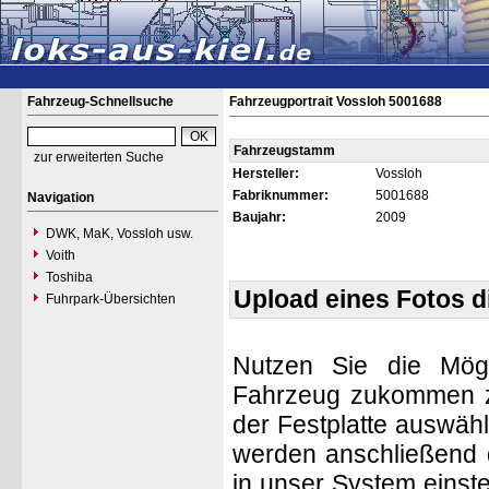
Fahrzeug-Schnellsuche
Fahrzeugportrait Vossloh 5001688
Fahrzeugstamm
zur erweiterten Suche
Hersteller:
Vossloh
Fabriknummer:
5001688
Navigation
Baujahr:
2009
DWK, MaK, Vossloh usw.
Voith
Toshiba
Upload eines Fotos 
Fuhrpark-Übersichten
Nutzen Sie die Mögl
Fahrzeug zukommen zu 
der Festplatte auswäh
werden anschließend d
in unser System einste