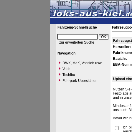
Fahrzeug-Schnellsuche
Fahrzeugpor
Fahrzeugs
zur erweiterten Suche
Hersteller:
Fabriknum
Navigation
Baujahr:
DWK, MaK, Vossloh usw.
EBA-Numm
Voith
Toshiba
Upload ein
Fuhrpark-Übersichten
Nutzen Sie 
Festplatte 
und in unse
Mindestanfo
uns auch Bi
Bevor wir I
Ich b
ausdr