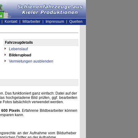
Kontakt
Mitarbeiter
Impressum
Quellen
Fahrzeugdetails
Lebenslauf
Bilderupload
Vermietungen ausblenden
. Das funktioniert ganz einfach: Datei auf der
as hochgeladene Bild prüfen, ggf. bearbeiten
he Fotos tatsächlich verwendet werden.
 600 Pixeln
. Erfahrene Bildbearbeiter können
ersparen kann.
zungsrechte an der Aufnahme vom Bildurheber
nsprüchen Dritter an der Aufnahme.