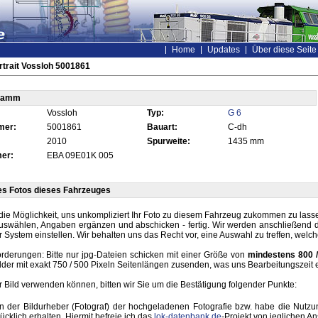
Home
Updates
Über diese Seite
trait Vossloh 5001861
tamm
Vossloh
Typ:
G 6
mer:
5001861
Bauart:
C-dh
2010
Spurweite:
1435 mm
er:
EBA 09E01K 005
es Fotos dieses Fahrzeuges
die Möglichkeit, uns unkompliziert Ihr Foto zu diesem Fahrzeug zukommen zu lassen
auswählen, Angaben ergänzen und abschicken - fertig. Wir werden anschließend d
r System einstellen. Wir behalten uns das Recht vor, eine Auswahl zu treffen, welc
rderungen: Bitte nur jpg-Dateien schicken mit einer Größe von
mindestens 800 /
lder mit exakt 750 / 500 Pixeln Seitenlängen zusenden, was uns Bearbeitungszeit 
hr Bild verwenden können, bitten wir Sie um die Bestätigung folgender Punkte:
in der Bildurheber (Fotograf) der hochgeladenen Fotografie bzw. habe die Nut
ücklich erhalten. Hiermit befreie ich das
lok-datenbank.de
-Projekt von jeglichen A