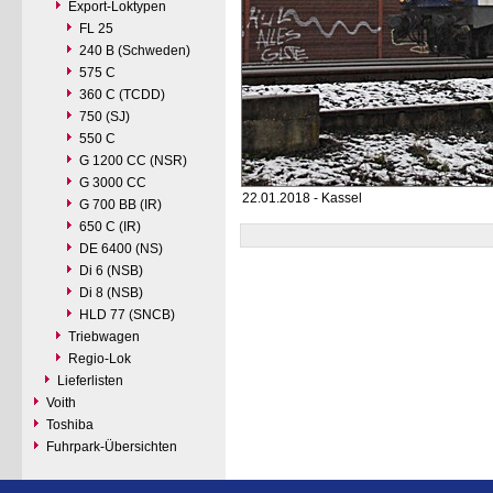
Export-Loktypen
FL 25
240 B (Schweden)
575 C
360 C (TCDD)
750 (SJ)
550 C
G 1200 CC (NSR)
G 3000 CC
22.01.2018 - Kassel
G 700 BB (IR)
650 C (IR)
DE 6400 (NS)
Di 6 (NSB)
Di 8 (NSB)
HLD 77 (SNCB)
Triebwagen
Regio-Lok
Lieferlisten
Voith
Toshiba
Fuhrpark-Übersichten