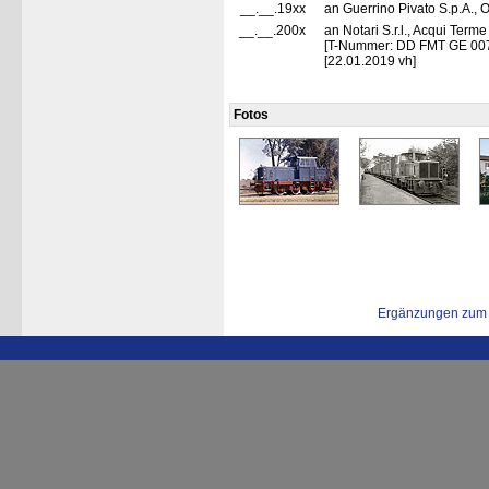
__.__.19xx
an Guerrino Pivato S.p.A., On
__.__.200x
an Notari S.r.l., Acqui Terme
[T-Nummer: DD FMT GE 00
[22.01.2019 vh]
Fotos
Ergänzungen zum 