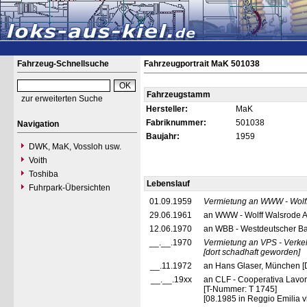
Fahrzeug-Schnellsuche
Fahrzeugportrait MaK 501038
Fahrzeugstamm
zur erweiterten Suche
Hersteller:
MaK
Fabriknummer:
501038
Navigation
Baujahr:
1959
DWK, MaK, Vossloh usw.
Voith
Toshiba
Lebenslauf
Fuhrpark-Übersichten
01.09.1959
Vermietung an WWW - Wolff
29.06.1961
an WWW - Wolff Walsrode A
12.06.1970
an WBB - Westdeutscher Ba
__.__.1970
Vermietung an VPS - Verke
[dort schadhaft geworden]
__.11.1972
an Hans Glaser, München [
__.__.19xx
an CLF - Cooperativa Lavori
[T-Nummer: T 1745]
[08.1985 in Reggio Emilia v